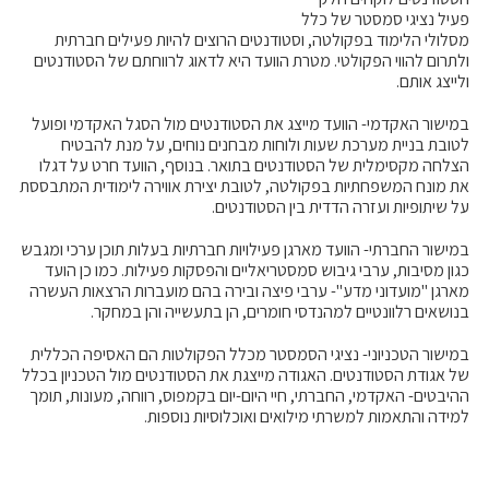
פעיל נציגי סמסטר של כלל
מסלולי הלימוד בפקולטה, וסטודנטים הרוצים להיות פעילים חברתית
ולתרום להווי הפקולטי. מטרת הוועד היא לדאוג לרווחתם של הסטודנטים
ולייצג אותם.
במישור האקדמי- הוועד מייצג את הסטודנטים מול הסגל האקדמי ופועל
לטובת בניית מערכת שעות ולוחות מבחנים נוחים, על מנת להבטיח
הצלחה מקסימלית של הסטודנטים בתואר. בנוסף, הוועד חרט על דגלו
את מונח המשפחתיות בפקולטה, לטובת יצירת אווירה לימודית המתבססת
על שיתופיות ועזרה הדדית בין הסטודנטים.
במישור החברתי- הוועד מארגן פעילויות חברתיות בעלות תוכן ערכי ומגבש
כגון מסיבות, ערבי גיבוש סמסטריאליים והפסקות פעילות. כמו כן הועד
מארגן "מועדוני מדע"- ערבי פיצה ובירה בהם מועברות הרצאות העשרה
בנושאים רלוונטיים למהנדסי חומרים, הן בתעשייה והן במחקר.
במישור הטכניוני- נציגי הסמסטר מכלל הפקולטות הם האסיפה הכללית
של אגודת הסטודנטים. האגודה מייצגת את הסטודנטים מול הטכניון בכלל
ההיבטים- האקדמי, החברתי, חיי היום-יום בקמפוס, רווחה, מעונות, תומך
למידה והתאמות למשרתי מילואים ואוכלוסיות נוספות.