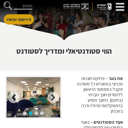
דלג לניווט
Skip to Content
חיפוש
הירשמו עכשיו
הווי סטודנטיאלי ומדריך לסטודנט
אח בוגר
– פרויקט חונכות
טכניוני במסגרתו כל סטודנט
מקבל בסמסטר הראשון
ללימודים חונך חברתי
(בחינם). החונך מסייע
בהתאקלמות מהירה ורכה
בטכניון.
השהייה
נגן
וועד הסטודנטים –
בוועד
הסטודנטים לוקחים חלק