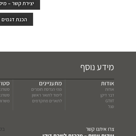
יצירת קשר – מיק
הכנת דגמים
מידע נוסף
אודות
מתעניינים
סטוד
אודות
מהי הנדסת חומרים
סטודנט
דבר דיקן
לימוד לתואר ראשון
סטודנ
GTIIT
לתארים מתקדמים
משרות
סגל
צרו איתנו קשר
בקר
עידית עמית – מרכזת לשכת דיקן