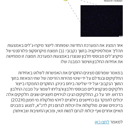
איור המציג את המערכת החדשה שפותחה לייצור מיקרו-ג’לים באמצעות
תהליך אמולסיפיקציה בתווך נקבובי. (ב) תמונת מיקרוסקופ פלורסנטי של
מיקרוג’לים מבוססי חלבון שנוצרו באמצעות המערכת. תמונה זו ממחישה
את אחידות החלבון ושימור המבנה שלו
במאמר שפורסם מציגים החוקרים את האפשרות לשלוט באחידות
החלקיקים ובגודלם על ידי שינוי מהירות הזרימה של שתי הפאזות בתוך
התווך הנקבובי ועל ידי שליטה ביחס ביניהן. החוקרים התמקדו בייצור
חלקיקים פונקציונליים מבוססי חלבון והצליחו לשמור על מבנה החלבון
הדרוש. יתר על כן, החלקיקים הגיבו לגירויים חיצוניים שונים. חלקיקים אלה
יכולים לתפקד גם כחיישנים ביולוגיים לזיהוי מולקולת מי חמצן (
H
2
O
2)
בריכוזים שונים. מולקולות אלו יכולות לגרום נזק לדנ”א, לפגוע במבנים
תאיים אחרים ואף יכולות לגרום למוות תאי, ומכאן החשיבות שבאיתורן.
למאמר
לחצו כאן