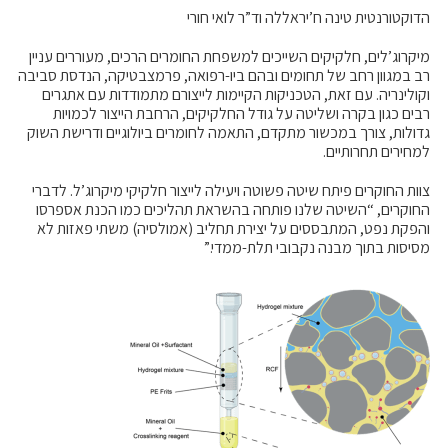
הדוקטורנטית טינה ח’יראללה וד”ר לואי חורי
מיקרוג’לים, חלקיקים השייכים למשפחת החומרים הרכים, מעוררים עניין
רב במגוון רחב של תחומים ובהם ביו-רפואה, פרמצבטיקה, הנדסת סביבה
וקולינריה. עם זאת, הטכניקות הקיימות לייצורם מתמודדות עם אתגרים
רבים כגון בקרה ושליטה על גודל החלקיקים, הרחבת הייצור לכמויות
גדולות, צורך במכשור מתקדם, התאמה לחומרים ביולוגיים ודרישת השוק
למחירים תחרותיים.
צוות החוקרים פיתח שיטה פשוטה ויעילה לייצור חלקיקי מיקרוג’ל. לדברי
החוקרים, “השיטה שלנו פותחה בהשראת תהליכים כמו הכנת אספרסו
והפקת נפט, המתבססים על יצירת תחליב (אמולסיה) משתי פאזות לא
מסיסות בתוך מבנה נקבובי תלת-ממדי.”