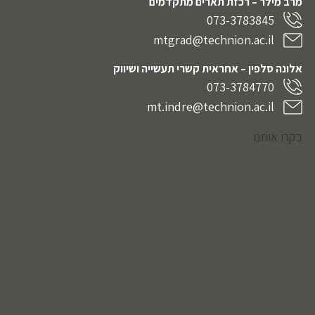
מרב מילר – רכזת תארים מתקדמים
073-3783845
mtgrad@technion.ac.il
אלונה סלפין – אחראית קשרי תעשייה ושיווק
073-3784770
mt.indre@technion.ac.il
בקרו אותנו