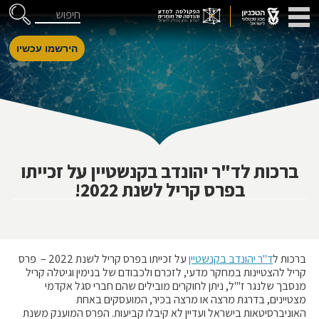
דלג לניווט
Skip to Content
">
חיפוש
הירשמו עכשיו
ברכות לד"ר יהונדב בקנשטיין על זכייתו
בפרס קריל לשנת 2022!
ברכות ל
ד"ר יהונדב בקנשטיין
על זכייתו בפרס קריל לשנת 2022 – פרס
קריל להצטיינות במחקר מדעי, לזכרם ולכבודם של בנימין וגיטלה קריל
מנסבך שלנגר ז'"ל, ניתן לחוקרים מובילים שהם חברי סגל אקדמי
מצטיינים, בדרגת מרצה או מרצה בכיר, המועסקים באחת
האוניברסיטאות בישראל ועדיין לא קיבלו קביעות. הפרס המוענק משנת