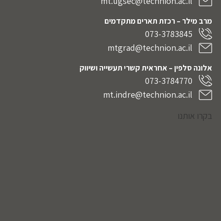
mt.ugsec@technion.ac.il
מרב מילר – רכזת תארים מתקדמים
073-3783845
mtgrad@technion.ac.il
אלונה סלפין – אחראית קשרי תעשייה ושיווק
073-3784770
mt.indre@technion.ac.il
בקרו אותנו