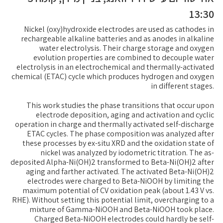
13:30
Nickel (oxy)hydroxide electrodes are used as cathodes in
rechargeable alkaline batteries and as anodes in alkaline
water electrolysis. Their charge storage and oxygen
evolution properties are combined to decouple water
electrolysis in an electrochemical and thermally-activated
chemical (ETAC) cycle which produces hydrogen and oxygen
in different stages.
This work studies the phase transitions that occur upon
electrode deposition, aging and activation and cyclic
operation in charge and thermally activated self-discharge
ETAC cycles. The phase composition was analyzed after
these processes by ex-situ XRD and the oxidation state of
nickel was analyzed by iodometric titration. The as-
deposited Alpha-Ni(OH)2 transformed to Beta-Ni(OH)2 after
aging and farther activated. The activated Beta-Ni(OH)2
electrodes were charged to Beta-NiOOH by limiting the
maximum potential of CV oxidation peak (about 1.43 V vs.
RHE). Without setting this potential limit, overcharging to a
mixture of Gamma-NiOOH and Beta-NiOOH took place.
Charged Beta-NiOOH electrodes could hardly be self-