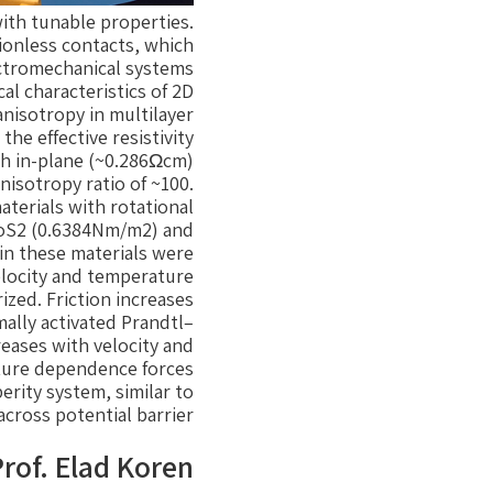
with tunable properties.
tionless contacts, which
ectromechanical systems
l characteristics of 2D
anisotropy in multilayer
e effective resistivity
th in-plane (~0.286Ωcm)
nisotropy ratio of ~100.
terials with rotational
MoS2 (0.6384Nm/m2) and
in these materials were
velocity and temperature
ized. Friction increases
mally activated Prandtl–
eases with velocity and
ture dependence forces
erity system, similar to
ross potential barrier.
rof. Elad Koren