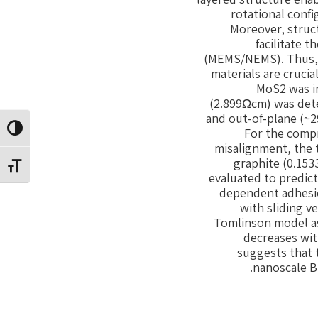
rotational confi
Moreover, struct
facilitate 
(MEMS/NEMS). Thus, c
materials are crucia
MoS2 was in
(2.899Ωcm) was dete
and out-of-plane (~2
החלף ני
For the compr
misalignment, the 
graphite (0.153
החלף את
evaluated to predict
dependent adhesion
with sliding v
Tomlinson model ass
decreases wit
suggests that t
nanoscale B