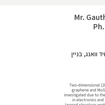
Mr. Gaut
Ph.
ד וואנג, בניין
Two-dimensional (2D
graphene and MoS2
investigated due to the
in electronics and 
layered structure enab