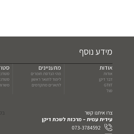
מידע נוסף
אודות
מתעניינים
סטוד
אודות
מהי הנדסת חומרים
סטודנט
דבר דיקן
לימוד לתואר ראשון
סטודנ
GTIIT
לתארים מתקדמים
משרות
סגל
צרו איתנו קשר
בקר
עידית עמית – מרכזת לשכת דיקן
073-3784592