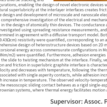
gurations, enabling the design of novel electronic devices 
ural superlubricity at the interlayer interfaces creates fric
the design and development of microscale and nanoscale el
omprehensive investigation of the electrical and mechanica
l in the design of atomically thin devices. The conductance 
vestigated using spreading resistance measurements, and th
rmined in agreement with a diffusive transport model. Bo
9.43Ωcm) resistivity were quantified, corresponding to an a
ehensive design of heterostructure devices based on 2D ma
torsional energy across commensurate configurations in 
3Nm/m2) were quantified. Furthermore, adhesion energies 
 the slide to twisting mechanism at the interface. Finally, 
 and friction in superlubric graphite interface is character
elocity and decreases with temperature, following the ther
ociated with single asperity contacts, while adhesion incr
h increase in temperature. The observed velocity-tempera
he mesoscopic sliding contact behaves as a rigid single-asp
rownian systems, where thermal energy facilitates motion ac
Supervisor: Assoc. P