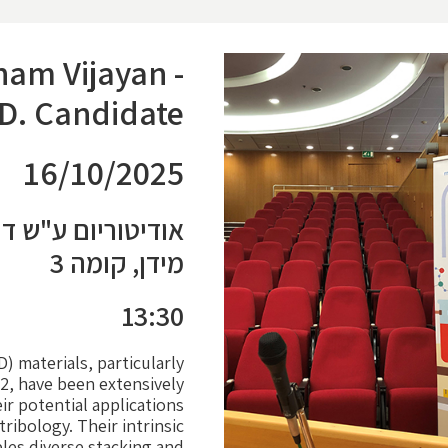
ham Vijayan -
D. Candidate
16/10/2025
אודיטוריום ע"ש דוי
מידן, קומה 3
13:30
) materials, particularly
, have been extensively
ir potential applications
tribology. Their intrinsic
les diverse stacking and