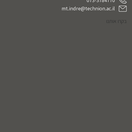
073-3784770
mt.indre@technion.ac.il
בקרו אותנו