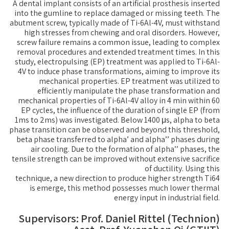
A dental implant consists of an artificial prosthesis inserted
into the gumline to replace damaged or missing teeth. The
abutment screw, typically made of Ti-6Al-4V, must withstand
high stresses from chewing and oral disorders. However,
screw failure remains a common issue, leading to complex
removal procedures and extended treatment times. In this
study, electropulsing (EP) treatment was applied to Ti-6Al-
4V to induce phase transformations, aiming to improve its
mechanical properties. EP treatment was utilized to
efficiently manipulate the phase transformation and
mechanical properties of Ti-6Al-4V alloy in 4 min within 60
EP cycles, the influence of the duration of single EP (from
1ms to 2ms) was investigated. Below 1400 μs, alpha to beta
phase transition can be observed and beyond this threshold,
beta phase transferred to alpha’ and alpha’’ phases during
air cooling. Due to the formation of alpha’’ phases, the
tensile strength can be improved without extensive sacrifice
of ductility. Using this
technique, a new direction to produce higher strength Ti64
is emerge, this method possesses much lower thermal
energy input in industrial field.
Supervisors: Prof. Daniel Rittel (Technion)