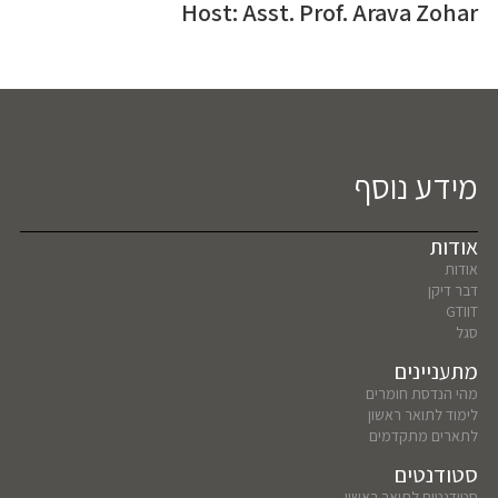
Host: Asst. Prof. Arava Zohar
מידע נוסף
אודות
אודות
דבר דיקן
GTIIT
סגל
מתעניינים
מהי הנדסת חומרים
לימוד לתואר ראשון
לתארים מתקדמים
סטודנטים
סטודנטים לתואר ראשון