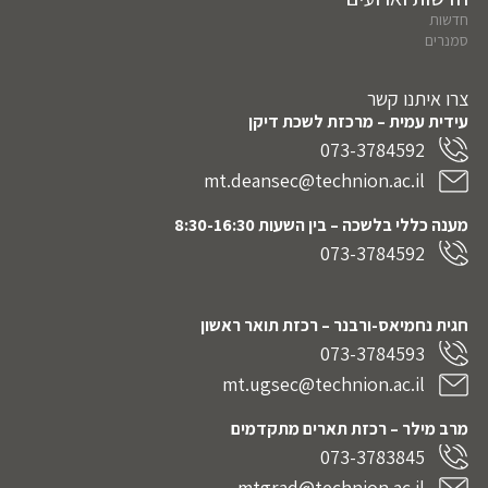
חדשות
סמנרים
צרו איתנו קשר
עידית עמית – מרכזת לשכת דיקן
073-3784592
mt.deansec@technion.ac.il
מענה כללי בלשכה – בין השעות 8:30-16:30
073-3784592
חגית נחמיאס-ורבנר
– רכזת תואר ראשון
073-3784593
mt.ugsec@technion.ac.il
מרב מילר – רכזת תארים מתקדמים
073-3783845
mtgrad@technion.ac.il