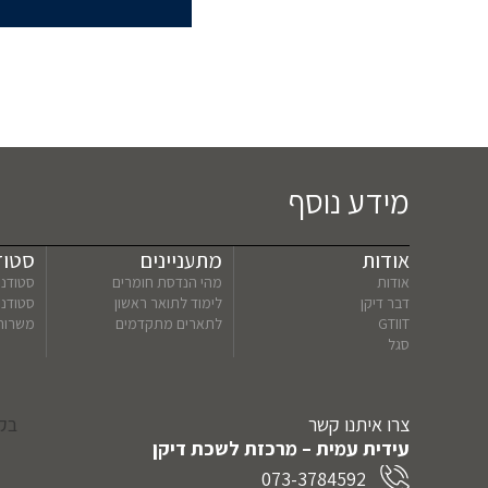
מידע נוסף
אודות
מתעניינים
סטוד
אודות
מהי הנדסת חומרים
סטודנט
דבר דיקן
לימוד לתואר ראשון
סטודנ
GTIIT
לתארים מתקדמים
משרות
סגל
צרו איתנו קשר
בקר
עידית עמית – מרכזת לשכת דיקן
073-3784592