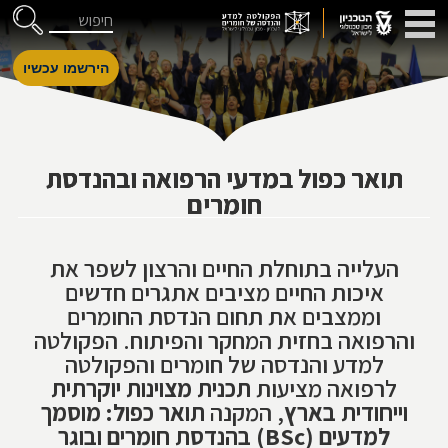
דלג לניווט
Skip to Content
חיפוש
הירשמו עכשיו
תואר כפול במדעי הרפואה ובהנדסת
חומרים
העלייה בתוחלת החיים והרצון לשפר את
איכות החיים מציבים אתגרים חדשים
וממצבים את תחום הנדסת החומרים
והרפואה בחזית המחקר והפיתוח. הפקולטה
למדע והנדסה של חומרים והפקולטה
לרפואה מציעות
תכנית מצוינות יוקרתית
וייחודית בארץ
, המקנה
תואר כפול: מוסמך
למדעים (BSc) בהנדסת חומרים ובוגר