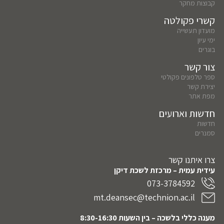
קבוצות מחקר
קשרי פקולטה
מועדון תעשייה
ימי עיון
בוגרים
צור קשר
ספר טלפונים פקולטי
יצירת קשר
מפת אתר
חדשות וארועים
חדשות
סמנרים
צרו איתנו קשר
עידית עמית – מרכזת לשכת דיקן
073-3784592
mt.deansec@technion.ac.il
מענה כללי בלשכה – בין השעות 8:30-16:30