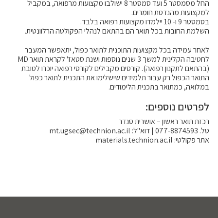
החל מסמסטר 5 ועד סמסטר 8 ישולבו מקצועות מרפואה, במקביל
למקצועות מהנדסת חומרים.
בסמסטר 9 ו- 10 יילמדו מקצועות רפואה בלבד.
השלמת החובות בכל תואר הם בהתאם לנהלי הפקולטה הרלוונטית.
לאחר עמידה בכל מקצועות התוכנית לתואר כפול, יתאפשר המעבר
לחטיבה הקלינית למשך 3 שנים נוספות ושנת סטאז' לקראת תואר MD
(בהתאם לתקנון רפואה). קורסים מקבילים לקורסי רפואה יוכרו לטובת
התואר הכפול רק עבור תלמידים שישלימו את התכנית לתואר כפול
במלואה, כמתואר בתכנית הלימודים.
לפרטים נוספים:
רכזת תואר ראשון – אושרית סנדר
טל. 077-8874593 | דוא"ל: mt.ugsec@technion.ac.il
אתר פקולטי: materials.technion.ac.il