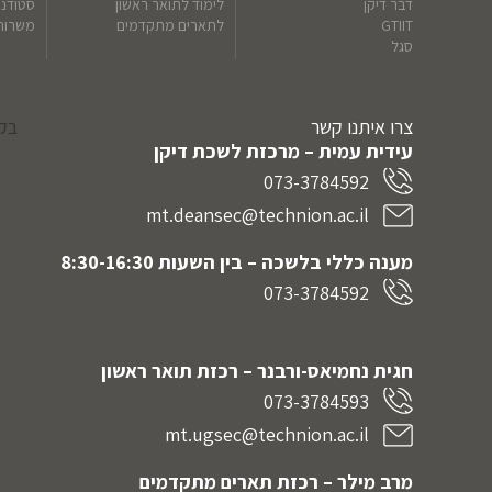
דבר דיקן
לימוד לתואר ראשון
סטודנ
GTIIT
לתארים מתקדמים
משרות
סגל
צרו איתנו קשר
בקר
עידית עמית – מרכזת לשכת דיקן
073-3784592
mt.deansec@technion.ac.il
מענה כללי בלשכה – בין השעות 8:30-16:30
073-3784592
חגית נחמיאס-ורבנר
– רכזת תואר ראשון
073-3784593
mt.ugsec@technion.ac.il
מרב מילר – רכזת תארים מתקדמים