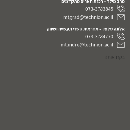
מרב מילר – רכזת תארים מתקדמים
073-3783845
mtgrad@technion.ac.il
אלונה סלפין – אחראית קשרי תעשייה ושיווק
073-3784770
mt.indre@technion.ac.il
בקרו אותנו