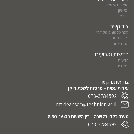
מועדון תעשייה
ימי עיון
בוגרים
צור קשר
ספר טלפונים פקולטי
יצירת קשר
מפת אתר
חדשות וארועים
חדשות
סמנרים
צרו איתנו קשר
עידית עמית – מרכזת לשכת דיקן
073-3784592
mt.deansec@technion.ac.il
מענה כללי בלשכה – בין השעות 8:30-16:30
073-3784592