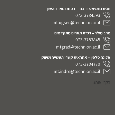
חגית נחמיאס-ורבנר
– רכזת תואר ראשון
073-3784593
mt.ugsec@technion.ac.il
מרב מילר – רכזת תארים מתקדמים
073-3783845
mtgrad@technion.ac.il
אלונה סלפין – אחראית קשרי תעשייה ושיווק
073-3784770
mt.indre@technion.ac.il
בקרו אותנו