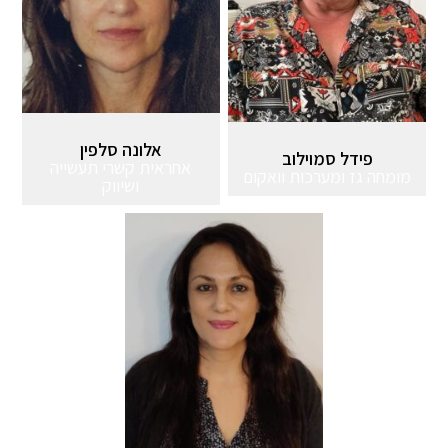
אלונה סלפין
פידל סמוילוב
אחראית קשרי תעשייה
מומחה גז ומערכות וואקום
ושיווק