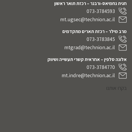
חגית נחמיאס-ורבנר
– רכזת תואר ראשון
073-3784593
mt.ugsec@technion.ac.il
מרב מילר – רכזת תארים מתקדמים
073-3783845
mtgrad@technion.ac.il
אלונה סלפין – אחראית קשרי תעשייה ושיווק
073-3784770
mt.indre@technion.ac.il
בקרו אותנו