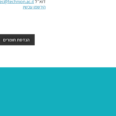
דוא"ל
ec@technion.ac.il
הירשמו עכשיו
הנדסת חומרים