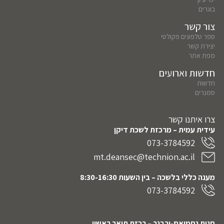
בוגרים
צור קשר
ספר טלפונים פקולטי
יצירת קשר
מפת אתר
חדשות וארועים
חדשות
סמנרים
צרו איתנו קשר
עידית עמית – מרכזת לשכת דיקן
073-3784592
mt.deansec@technion.ac.il
מענה כללי בלשכה – בין השעות 8:30-16:30
073-3784592
חגית נחמיאס-ורבנר
– רכזת תואר ראשון