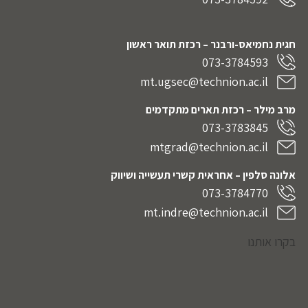
חגית נחמיאס-ורבנר
– רכזת תואר ראשון
073-3784593
mt.ugsec@technion.ac.il
מרב מילר – רכזת תארים מתקדמים
073-3783845
mtgrad@technion.ac.il
אלונה סלפין – אחראית קשרי תעשייה ושיווק
073-3784770
mt.indre@technion.ac.il
בקרו אותנו