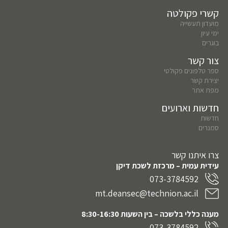
קשרי פקולטה
מועדון תעשייה
ימי עיון
בוגרים
צור קשר
ספר טלפונים פקולטי
יצירת קשר
מפת אתר
חדשות וארועים
חדשות
סמנרים
צרו איתנו קשר
עידית עמית – מרכזת לשכת דיקן
073-3784592
mt.deansec@technion.ac.il
מענה כללי בלשכה – בין השעות 8:30-16:30
073-3784592